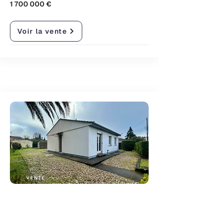
1 700 000
€
Voir la vente
VENTE
Maison avec jardin à
rénover à Caudéran