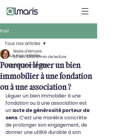
Post
Tous nos articles
Marie d'Almaris
Tous nos articles
30 oct. 2025
6 min de lecture
Pourquoi léguer un bien
Conseils immobiliers
immobilier à une fondation
ou à une association ?
Léguer un bien immobilier à une 
fondation ou à une association est 
un 
acte de générosité porteur de 
sens
. C’est une manière concrète 
de prolonger son engagement, de 
donner une utilité durable à son 