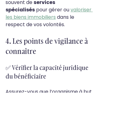
souvent de 
services 
spécialisés
 pour gérer ou 
valoriser 
les biens immobiliers
 dans le 
respect de vos volontés.
4. Les points de vigilance à 
connaître
✅ Vérifier la capacité juridique 
du bénéficiaire
Assurez-vous que l’organisme à but 
non lucratif choisi est 
habilité à 
recevoir des libéralités
. Son 
statut peut être vérifié sur le 
Journal officiel des associations 
et fondations d’entreprise 
(JOAFE)
.