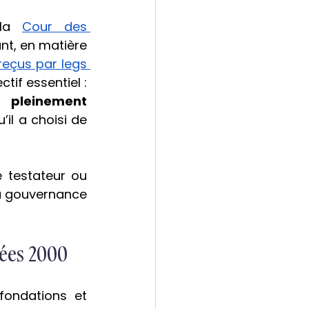
la 
Cour des 
t, en matière 
reçus par legs 
 – les recommandations de la Cour poursuivent un objectif essentiel : 
 pleinement 
il a choisi de 
e testateur ou 
la gouvernance 
nées 2000
ondations et 