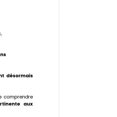
,
ns 
nt désormais 
e comprendre 
tinente aux 