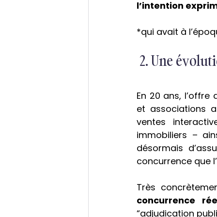
l’intention expr
*qui avait à l’époq
 2. Une évolut
En 20 ans, l’offre
et associations a
ventes interacti
immobiliers – ain
désormais d’assu
concurrence que l
Très concrètement
concurrence rée
“adjudication publ