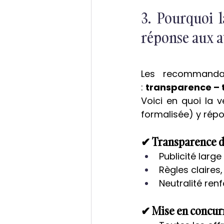
3. Pourquoi l
réponse aux a
Les recommandat
: 
transparence – t
Voici en quoi la 
formalisée) y rép
✔ Transparence d
Publicité larg
Règles claires
Neutralité ren
✔ Mise en concur