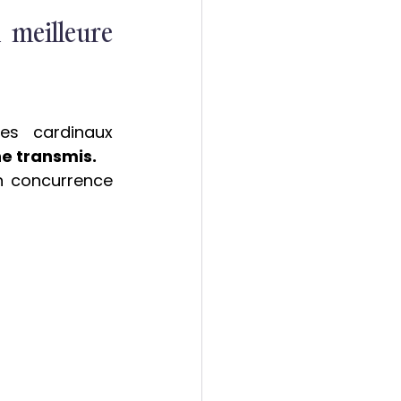
 meilleure 
s cardinaux 
ne transmis.
n concurrence 