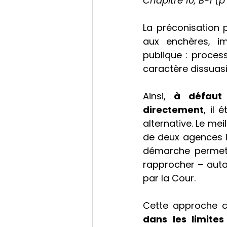
Chapitre 10, B-1 (p
La préconisation 
aux enchères, im
publique : proces
caractère dissuasi
Ainsi,
 à défaut 
directement
, il
alternative. Le me
de deux agences i
démarche permetta
rapprocher – auta
par la Cour.
Cette approche co
dans les limites