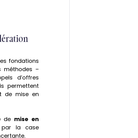
idération
des fondations 
s méthodes – 
els d’offres 
s permettent 
t de mise en 
e de 
mise en 
par la case 
ncertante.