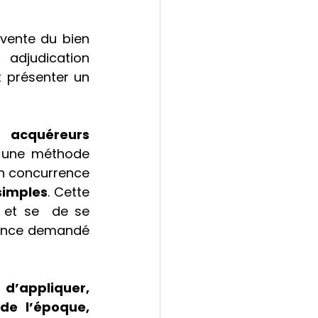
vente du bien 
adjudication 
 présenter un 
acquéreurs 
t une méthode 
en concurrence 
imples
. Cette 
 et se  de se 
rence demandé 
d’appliquer, 
de l’époque, 