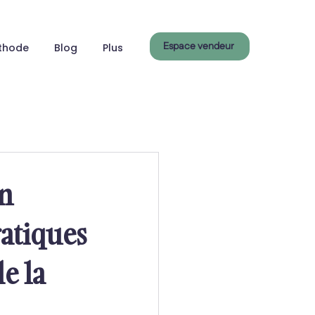
Espace vendeur
thode
Blog
Plus
en
ratiques
e la