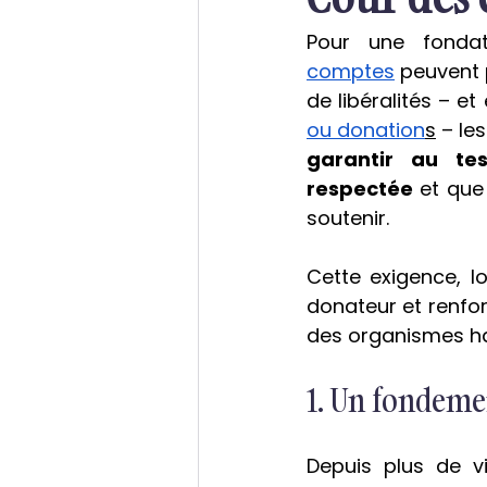
Pour une fondat
comptes
 peuvent 
de libéralités – et 
ou donation
s
garantir au te
respectée
 et que
soutenir.
Cette exigence, lo
donateur et renfor
des organismes habi
1. Un fondemen
Depuis plus de v