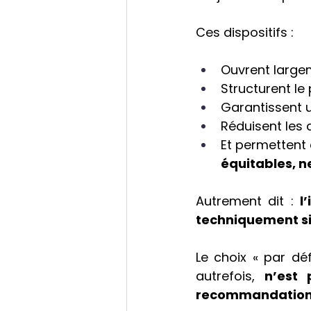
Ces dispositifs :
Ouvrent largem
Structurent le
Garantissent u
Réduisent les 
Et permettent 
équitables, n
Autrement dit : 
l
techniquement si
Le choix « par dé
autrefois, 
n’est 
recommandatio